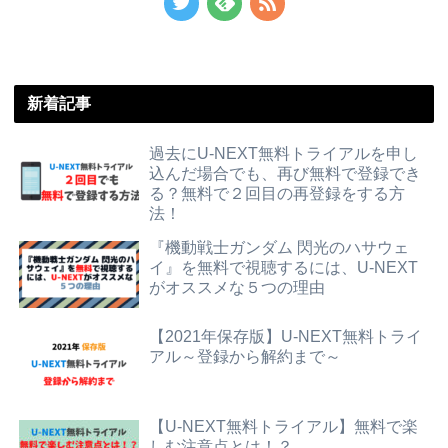
新着記事
過去にU-NEXT無料トライアルを申し
込んだ場合でも、再び無料で登録でき
る？無料で２回目の再登録をする方
法！
『機動戦士ガンダム 閃光のハサウェ
イ』を無料で視聴するには、U-NEXT
がオススメな５つの理由
【2021年保存版】U-NEXT無料トライ
アル～登録から解約まで～
【U-NEXT無料トライアル】無料で楽
しむ注意点とは！？