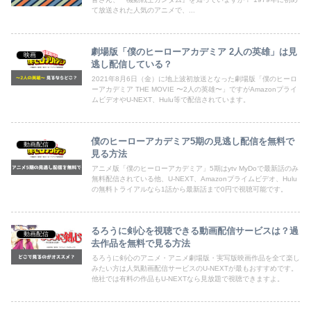
て放送された人気のアニメで、...
劇場版「僕のヒーローアカデミア 2人の英雄」は見
映画
逃し配信している？
2021年8月6日（金）に地上波初放送となった劇場版「僕のヒーロ
ーアカデミア THE MOVIE 〜2人の英雄〜」ですがAmazonプライ
ムビデオやU-NEXT、Hulu等で配信されています。
僕のヒーローアカデミア5期の見逃し配信を無料で
動画配信
見る方法
アニメ版「僕のヒーローアカデミア」5期はytv MyDoで最新話のみ
無料配信されている他、U-NEXT、Amazonプライムビデオ、Hulu
の無料トライアルなら1話から最新話まで0円で視聴可能です。
るろうに剣心を視聴できる動画配信サービスは？過
動画配信
去作品を無料で見る方法
るろうに剣心のアニメ・アニメ劇場版・実写版映画作品を全て楽し
みたい方は人気動画配信サービスのU-NEXTが最もおすすめです。
他社では有料の作品もU-NEXTなら見放題で視聴できますよ。