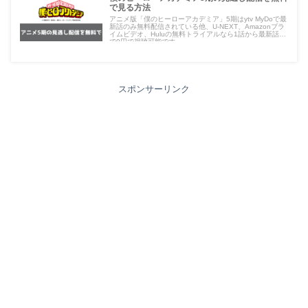
で見る方法
アニメ版「僕のヒーローアカデミア」5期はytv MyDoで最
新話のみ無料配信されている他、U-NEXT、Amazonプラ
イムビデオ、Huluの無料トライアルなら1話から最新話ま
で0円で視聴可能です。
スポンサーリンク