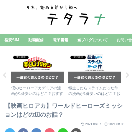
格安SIM
動画配信
電子書籍
当ブログについて
お問い
電子書籍
電子書籍
月額
僕のヒーローアカデミアの漫
転生したらスライムだった件
【
ク
画が1番安いのはどこ？おすす
の漫画が1番安いのはどこ？お
が
！
めの電子書籍サービス3選
すすめの電子書籍サービス3選
方
【映画ヒロアカ】ワールドヒーローズミッシ
ョンはどの辺のお話？
2021.08.07
2021.08.03