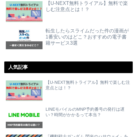
【U-NEXT無料トライアル】無料で楽
しむ注意点とは！？
転生したらスライムだった件の漫画が
1番安いのはどこ？おすすめの電子書
籍サービス3選
人気記事
【U-NEXT無料トライアル】無料で楽しむ注
意点とは！？
LINEモバイルのMNP予約番号の発行は遅
い？時間がかかるって本当？
『機動戦士ガンダム 閃光のハサウェイ』を