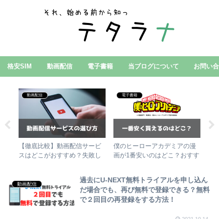
格安SIM
動画配信
電子書籍
当ブログについて
お問い
動画配信
電子書籍
境
【徹底比較】動画配信サービ
僕のヒーローアカデミアの漫
転
法4
スはどこがおすすめ？失敗し
画が1番安いのはどこ？おすす
の
ない選び方！
めの電子書籍サービス3選
す
過去にU-NEXT無料トライアルを申し込ん
動画配信
だ場合でも、再び無料で登録できる？無料
で２回目の再登録をする方法！