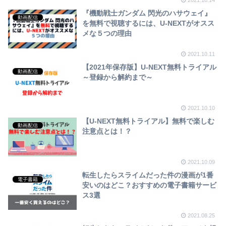
2021.10.14
『機動戦士ガンダム 閃光のハサウェイ』
動画配信
を無料で視聴するには、U-NEXTがオスス
メな５つの理由
2021.10.11
【2021年保存版】U-NEXT無料トライアル
動画配信
～登録から解約まで～
2021.10.10
【U-NEXT無料トライアル】無料で楽しむ
動画配信
注意点とは！？
2021.10.09
転生したらスライムだった件の漫画が1番
電子書籍
安いのはどこ？おすすめの電子書籍サービ
ス3選
2021.08.25