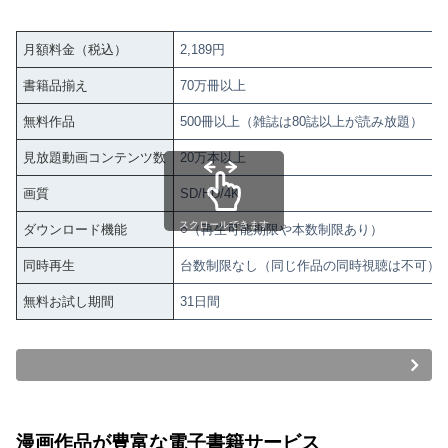
月額料金（税込）
2,189円
書籍品揃え
70万冊以上
無料作品
500冊以上（雑誌は80誌以上が読み放題）
見放題動画コンテンツ数
20万本以上
画質
SD/HD/4K
スクロールできます
ダウンロード機能
○（再生可能期限や本数制限あり）
同時再生
台数制限なし（同じ作品の同時視聴は不可）
無料お試し期間
31日間
漫画作品が豊富な電子書籍サービス