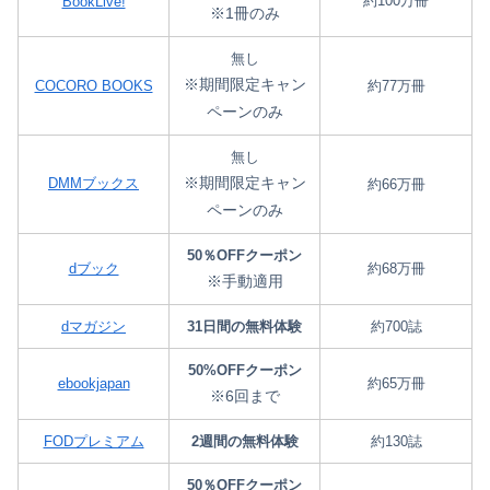
約100万冊
BookLive!
※1冊のみ
無し
※期間限定キャン
COCORO BOOKS
約77万冊
ペーンのみ
無し
※期間限定キャン
DMMブックス
約66万冊
ペーンのみ
50％OFFクーポン
dブック
約68万冊
※手動適用
dマガジン
31日間の無料体験
約700誌
50%OFFクーポン
ebookjapan
約65万冊
※6回まで
FODプレミアム
2週間の無料体験
約130誌
50％OFFクーポン