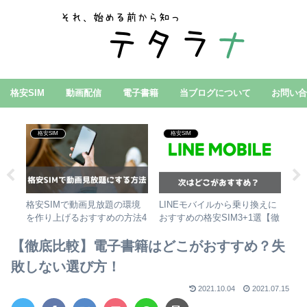
格安SIM
動画配信
電子書籍
当ブログについて
お問い
格安SIM
格安SIM
初
漫
格安SIMで動画見放題の環境
LINEモバイルから乗り換えに
初代
すす
を作り上げるおすすめの方法4
おすすめの格安SIM3+1選【徹
め
選
底比較】
【徹底比較】電子書籍はどこがおすすめ？失
敗しない選び方！
2021.10.04
2021.07.15