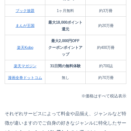
ブック放題
1ヶ月無料
約3万冊
最大18,000ポイント
まんが王国
約20万冊
還元
最大2,000円OFF
楽天Kobo
クーポンポイントア
約400万冊
ップ
楽天マガジン
31日間の無料体験
約700誌
漫画全巻ドットコム
無し
約70万冊
※価格はすべて税込表示
それぞれサービスによって料金や品揃え、ジャンルなど特
徴が違いますのでご自身の好きなジャンルに特化したサー