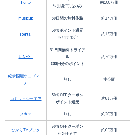
honto
約100万冊
※対象商品のみ
music.jp
30日間の無料体験
約17万冊
50％ポイント還元
約12万冊
Renta!
※期間限定
31日間無料トライア
U-NEXT
ル
約70万冊
600円分のポイント
紀伊国屋ウェブスト
無し
非公開
ア
50％OFFクーポン
約81万冊
コミックシーモア
ポイント還元
スキマ
無し
約20万冊
60％OFFクーポン
ひかりTVブック
約62万冊
※3冊まで