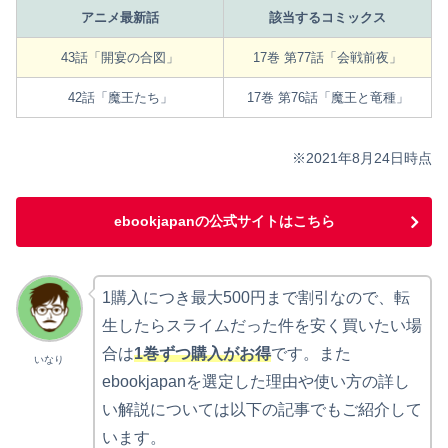
アニメ最新話
該当するコミックス
43話「開宴の合図」
17巻 第77話「会戦前夜」
42話「魔王たち」
17巻 第76話「魔王と竜種」
※2021年8月24日時点
ebookjapanの公式サイトはこちら
1購入につき最大500円まで割引なので、転
生したらスライムだった件を安く買いたい場
合は
1巻ずつ購入がお得
です。また
いなり
ebookjapanを選定した理由や使い方の詳し
い解説については以下の記事でもご紹介して
います。