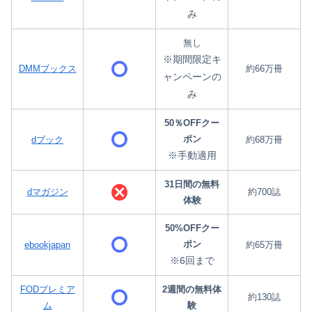
み
無し
※期間限定キ
DMMブックス
約66万冊
ャンペーンの
み
50％OFFクー
ポン
dブック
約68万冊
※手動適用
31日間の無料
dマガジン
約700誌
体験
50%OFFクー
ポン
ebookjapan
約65万冊
※6回まで
FODプレミア
2週間の無料体
約130誌
ム
験