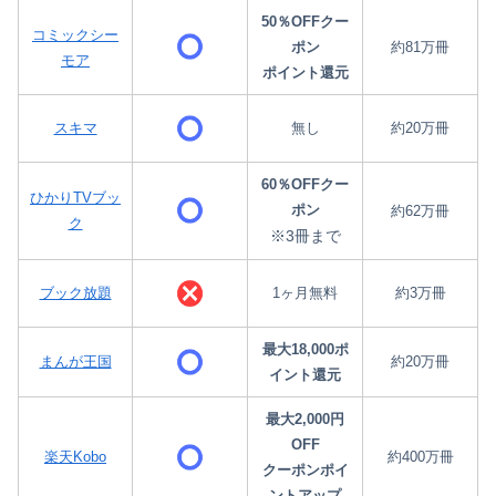
50％OFFクー
コミックシー
ポン
約81万冊
モア
ポイント還元
スキマ
無し
約20万冊
60％OFFクー
ひかりTVブッ
ポン
約62万冊
ク
※3冊まで
ブック放題
1ヶ月無料
約3万冊
最大18,000ポ
まんが王国
約20万冊
イント還元
最大2,000円
OFF
楽天Kobo
約400万冊
クーポンポイ
ントアップ