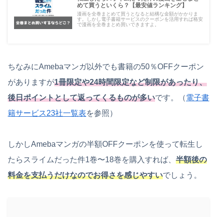
めて買うといくら？【最安値ランキング】
漫画を全巻まとめて買うとなると結構な金額がかかりま
す。しかし電子書籍サービスのクーポンを活用すれば格安
で漫画を全巻まとめ買いできますよ。
ちなみにAmebaマンガ以外でも書籍の50％OFFクーポン
がありますが
1冊限定や24時間限定など制限があったり、
後日ポイントとして返ってくるものが多い
です。（
電子書
籍サービス23社一覧表
を参照）
しかしAmebaマンガの半額OFFクーポンを使って転生し
たらスライムだった件1巻〜18巻を購入すれば、
半額後の
料金を支払うだけなのでお得さを感じやすい
でしょう。