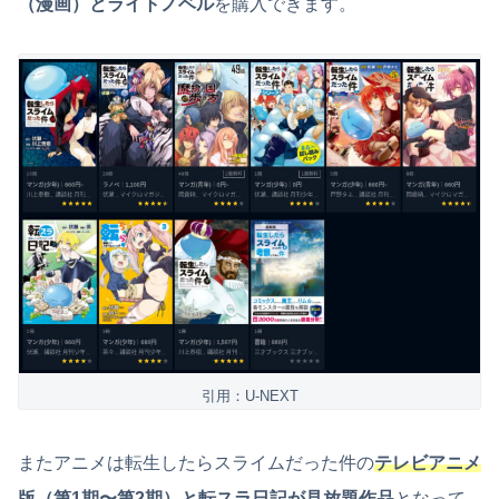
（漫画）とライトノベル
を購入できます。
引用：U-NEXT
またアニメは転生したらスライムだった件の
テレビアニメ
版（第1期〜第2期）と転スラ日記が見放題作品
となって