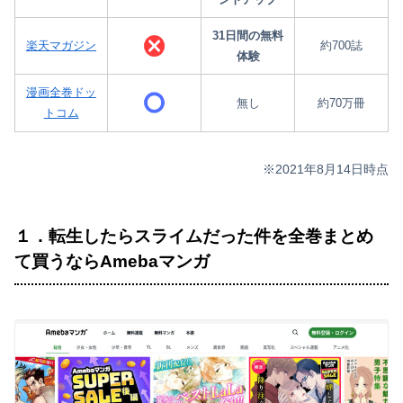
31日間の無料
楽天マガジン
約700誌
体験
漫画全巻ドッ
無し
約70万冊
トコム
※2021年8月14日時点
１．転生したらスライムだった件を全巻まとめ
て買うならAmebaマンガ