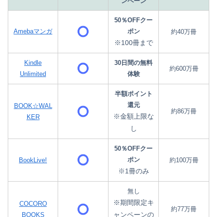
ンペーン
50％OFFクー
Amebaマンガ
ポン
約40万冊
※100冊まで
Kindle
30日間の無料
約600万冊
Unlimited
体験
半額ポイント
還元
BOOK☆WAL
約86万冊
※金額上限な
KER
し
50％OFFクー
ポン
BookLive!
約100万冊
※1冊のみ
無し
※期間限定キ
COCORO
約77万冊
ャンペーンの
BOOKS