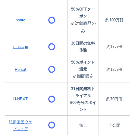
50％OFFクー
ポン
honto
約100万冊
※対象商品の
み
30日間の無料
music.jp
約17万冊
体験
50％ポイント
還元
Renta!
約12万冊
※期間限定
31日間無料ト
ライアル
U-NEXT
約70万冊
600円分のポイ
ント
紀伊国屋ウェ
無し
非公開
ブストア