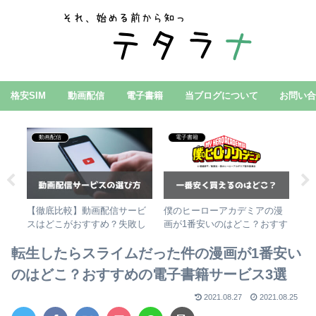
格安SIM
動画配信
電子書籍
当ブログについて
お問い
動画配信
電子書籍
えに
【徹底比較】動画配信サービ
僕のヒーローアカデミアの漫
転
【徹
スはどこがおすすめ？失敗し
画が1番安いのはどこ？おすす
の
ない選び方！
めの電子書籍サービス3選
す
転生したらスライムだった件の漫画が1番安い
のはどこ？おすすめの電子書籍サービス3選
2021.08.27
2021.08.25