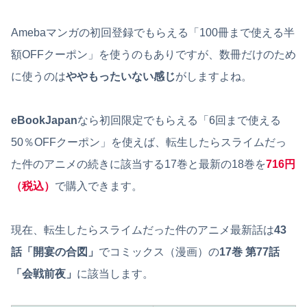
Amebaマンガの初回登録でもらえる「100冊まで使える半
額OFFクーポン」を使うのもありですが、数冊だけのため
に使うのは
ややもったいない感じ
がしますよね。
eBookJapan
なら初回限定でもらえる「6回まで使える
50％OFFクーポン」を使えば、転生したらスライムだっ
た件のアニメの続きに該当する17巻と最新の18巻を
716円
（税込）
で購入できます。
現在、転生したらスライムだった件のアニメ最新話は
43
話「開宴の合図」
でコミックス（漫画）の
17巻 第77話
「会戦前夜」
に該当します。