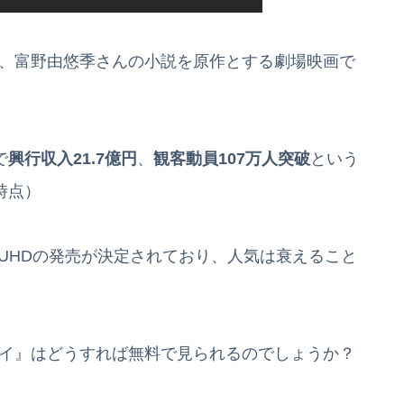
は、富野由悠季さんの小説を原作とする劇場映画で
で
興行収入21.7億円
、
観客動員107万人突破
という
時点）
D＆4K UHDの発売が決定されており、人気は衰えること
ェイ』はどうすれば無料で見られるのでしょうか？