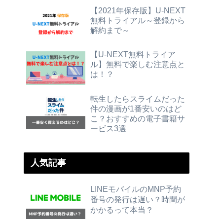
【2021年保存版】U-NEXT
無料トライアル～登録から
解約まで～
【U-NEXT無料トライア
ル】無料で楽しむ注意点と
は！？
転生したらスライムだった
件の漫画が1番安いのはど
こ？おすすめの電子書籍サ
ービス3選
人気記事
LINEモバイルのMNP予約
番号の発行は遅い？時間が
かかるって本当？