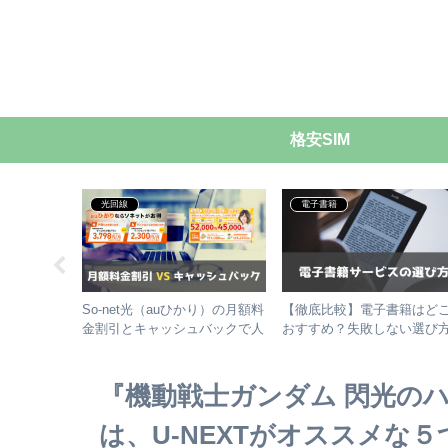
格安SIM
光回線
電子書籍
ミアの漫画
So-net光（auひかり）の月額料
【徹底比較】電子書籍はど
？おすすめ
金割引とキャッシュバックで人
おすすめ？失敗しない選び
3選
気の代理店を徹底比較！
『機動戦士ガンダム 閃光の
は、U-NEXTがオススメな