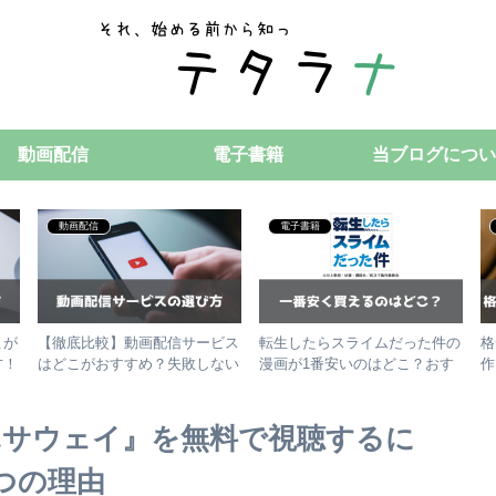
動画配信
電子書籍
当ブログについ
動画配信
電子書籍
こが
【徹底比較】動画配信サービス
転生したらスライムだった件の
格
方！
はどこがおすすめ？失敗しない
漫画が1番安いのはどこ？おす
作
選び方！
すめの電子書籍サービス3選
ハサウェイ』を無料で視聴するに
５つの理由