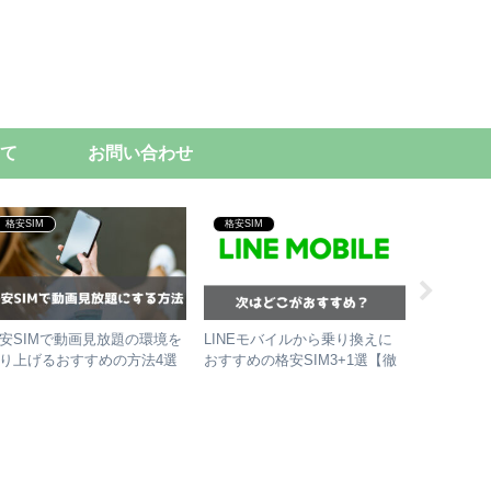
て
お問い合わせ
格安SIM
格安SIM
初代iPad m
安SIMで動画見放題の環境を
LINEモバイルから乗り換えに
初代iPad
り上げるおすすめの方法4選
おすすめの格安SIM3+1選【徹
めの使い
底比較】