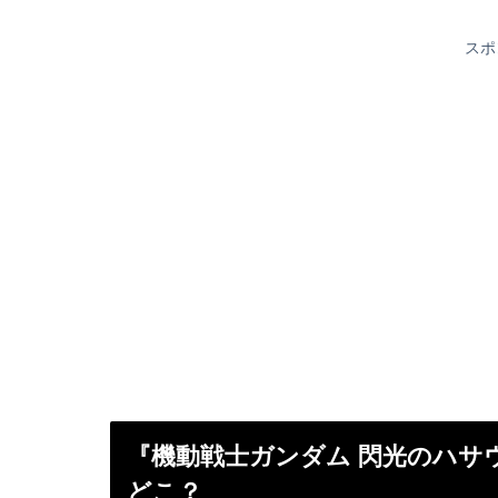
スポ
『機動戦士ガンダム 閃光のハサ
どこ？