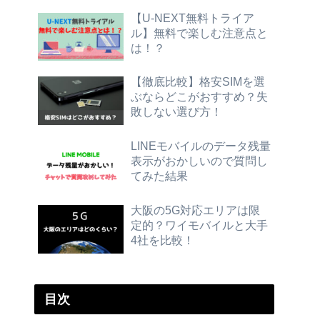
【U-NEXT無料トライア
ル】無料で楽しむ注意点と
は！？
【徹底比較】格安SIMを選
ぶならどこがおすすめ？失
敗しない選び方！
LINEモバイルのデータ残量
表示がおかしいので質問し
てみた結果
大阪の5G対応エリアは限
定的？ワイモバイルと大手
4社を比較！
目次