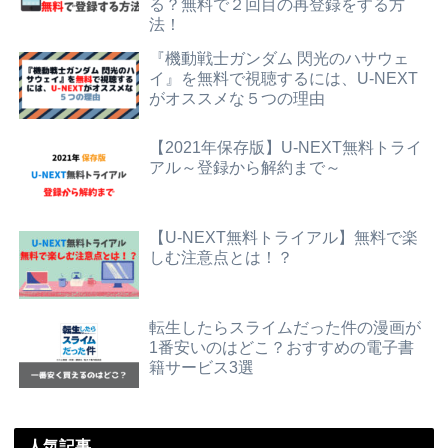
る？無料で２回目の再登録をする方
法！
『機動戦士ガンダム 閃光のハサウェ
イ』を無料で視聴するには、U-NEXT
がオススメな５つの理由
【2021年保存版】U-NEXT無料トライ
アル～登録から解約まで～
【U-NEXT無料トライアル】無料で楽
しむ注意点とは！？
転生したらスライムだった件の漫画が
1番安いのはどこ？おすすめの電子書
籍サービス3選
人気記事