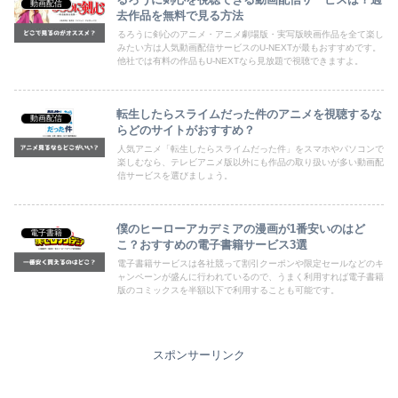
動画配信
去作品を無料で見る方法
るろうに剣心のアニメ・アニメ劇場版・実写版映画作品を全て楽し
みたい方は人気動画配信サービスのU-NEXTが最もおすすめです。
他社では有料の作品もU-NEXTなら見放題で視聴できますよ。
転生したらスライムだった件のアニメを視聴するな
動画配信
らどのサイトがおすすめ？
人気アニメ「転生したらスライムだった件」をスマホやパソコンで
楽しむなら、テレビアニメ版以外にも作品の取り扱いが多い動画配
信サービスを選びましょう。
僕のヒーローアカデミアの漫画が1番安いのはど
電子書籍
こ？おすすめの電子書籍サービス3選
電子書籍サービスは各社競って割引クーポンや限定セールなどのキ
ャンペーンが盛んに行われているので、うまく利用すれば電子書籍
版のコミックスを半額以下で利用することも可能です。
スポンサーリンク