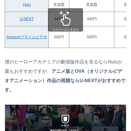
Hulu
見放題
見放題
見
U-NEXT
440円
440円
見
スクロールできます
Amazonプライムビデオ
500円
500円
見
僕のヒーローアカデミアの劇場版作品を見るならHuluが
最もおすすめですが、
アニメ版とOVA（オリジナルビデ
オアニメーション）作品の視聴ならU-NEXTがおすすめで
す。