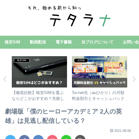
格安SIM
動画配信
電子書籍
当ブログについて
お問い
格安SIM
光回線
初
件
【徹底比較】格安SIMを選ぶ
So-net光（auひかり）の月額
初代
？お
ならどこがおすすめ？失敗し
料金割引とキャッシュバック
め
3選
ない選び方！
で人気の代理店を徹底比較！
劇場版「僕のヒーローアカデミア 2人の英
雄」は見逃し配信している？
2021.08.06