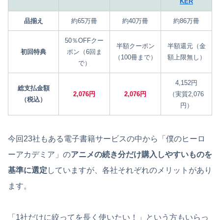
KER
品揃え
約65万冊
約40万冊
約86万冊
50％OFFクー
半額クーポン
半額還元（金
初回特典
ポン（6回ま
（100冊まで）
額上限無し）
で）
4,152円
総支払金額
2,076円
2,076円
（実質2,076
（税込）
円）
今回23社もある電子書籍サービスの中から「僕のヒーロ
ーアカデミア」の
アニメの続き分だけ購入しやすいものを
基準に選定
していますが、各社それぞれのメリットがあり
ます。
「1社だけに絞ってを長く使いたい！」という方もいらっ