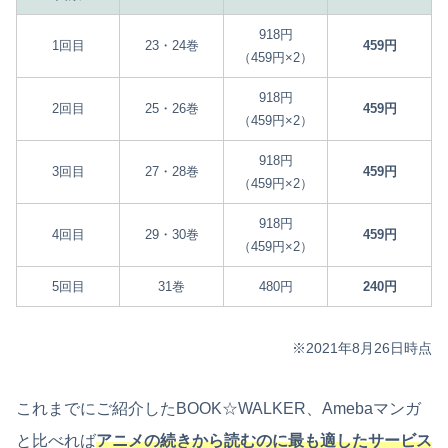
918円
1回目
23・24巻
459円
（459円×2）
918円
2回目
25・26巻
459円
（459円×2）
918円
3回目
27・28巻
459円
（459円×2）
918円
4回目
29・30巻
459円
（459円×2）
5回目
31巻
480円
240円
※2021年8月26日時点
これまでにご紹介したBOOK☆WALKER、Amebaマンガ
と比べれば
アニメの続きから読むのに最も適したサービス