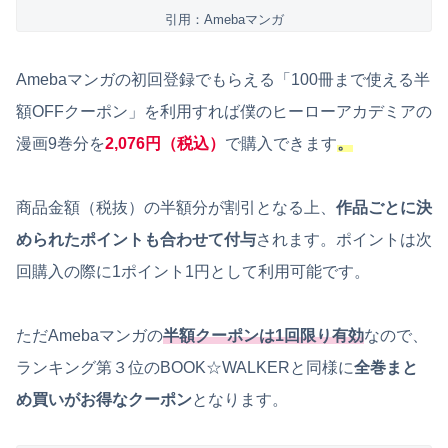
引用：Amebaマンガ
Amebaマンガの初回登録でもらえる「100冊まで使える半
額OFFクーポン」を利用すれば僕のヒーローアカデミアの
漫画9巻分を
2,076円（税込）
で購入できます
。
商品金額（税抜）の半額分が割引となる上、
作品ごとに決
められたポイントも合わせて付与
されます。ポイントは次
回購入の際に1ポイント1円として利用可能です。
ただAmebaマンガの
半額クーポンは1回限り有効
なので、
ランキング第３位のBOOK☆WALKERと同様に
全巻まと
め買いがお得なクーポン
となります。