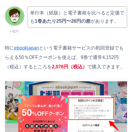
単行本（紙版）と電子書籍を比べると定価で
も
1巻あたり25円〜26円の差
があります。
いなり
特に
ebookjapan
という電子書籍サービスの初回登録でも
らえる50％OFFクーポンを使えば、9巻で通常4,152円
（税込）するところを
2,076円（税込）
で購入できます。