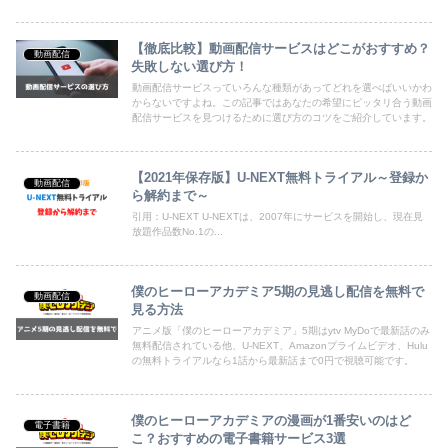
【徹底比較】動画配信サービスはどこがおすすめ？
動画配信
失敗しない選び方！
動画配信サービスっていろんな種類があってどれを選べばいいかわ
からないですよね。この記事ではあなたの希望にピッタリ合う動画
配信サービスを見つけるために選び方のコツをご紹介しています。
【2021年保存版】U-NEXT無料トライアル～登録か
動画配信
ら解約まで～
引用：U-NEXT U-NEXTは、2007年にサービスを開始し、現在見
放題作品数No.1の...
僕のヒーローアカデミア5期の見逃し配信を無料で
動画配信
見る方法
アニメ版「僕のヒーローアカデミア」5期はytv MyDoで最新話のみ
無料配信されている他、U-NEXT、Amazonプライムビデオ、Hulu
の無料トライアルなら1話から最新話まで0円で視聴可能です。
僕のヒーローアカデミアの漫画が1番安いのはど
電子書籍
こ？おすすめの電子書籍サービス3選