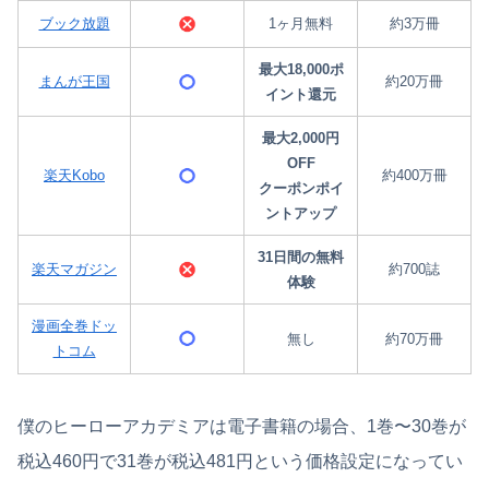
ブック放題
1ヶ月無料
約3万冊
最大18,000ポ
まんが王国
約20万冊
イント還元
最大2,000円
OFF
楽天Kobo
約400万冊
クーポンポイ
ントアップ
31日間の無料
楽天マガジン
約700誌
体験
漫画全巻ドッ
無し
約70万冊
トコム
僕のヒーローアカデミアは電子書籍の場合、1巻〜30巻が
税込460円で31巻が税込481円という価格設定になってい