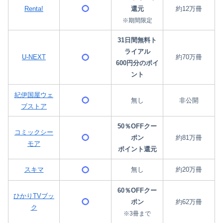
Renta!
還元
約12万冊
※期間限定
31日間無料ト
ライアル
U-NEXT
約70万冊
600円分のポイ
ント
紀伊国屋ウェ
無し
非公開
ブストア
50％OFFクー
コミックシー
ポン
約81万冊
モア
ポイント還元
スキマ
無し
約20万冊
60％OFFクー
ひかりTVブッ
ポン
約62万冊
ク
※3冊まで