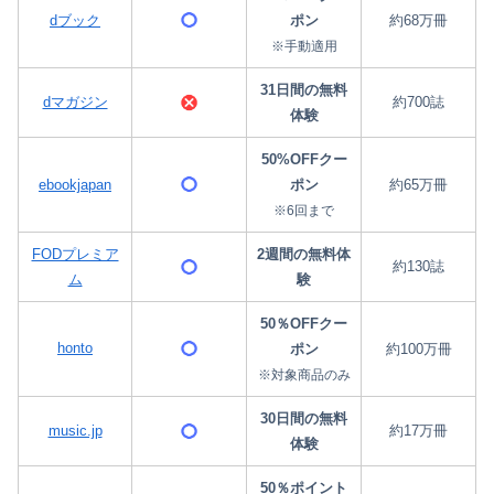
dブック
ポン
約68万冊
※手動適用
31日間の無料
dマガジン
約700誌
体験
50%OFFクー
ebookjapan
ポン
約65万冊
※6回まで
FODプレミア
2週間の無料体
約130誌
ム
験
50％OFFクー
honto
ポン
約100万冊
※対象商品のみ
30日間の無料
music.jp
約17万冊
体験
50％ポイント