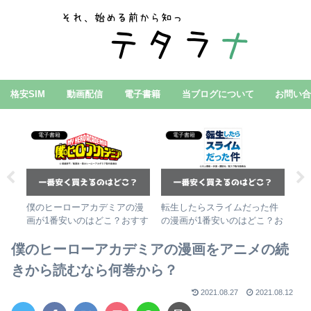
格安SIM
動画配信
電子書籍
当ブログについて
お問い
電子書籍
電子書籍
ぶ
僕のヒーローアカデミアの漫
転生したらスライムだった件
【
し
画が1番安いのはどこ？おすす
の漫画が1番安いのはどこ？お
が
めの電子書籍サービス3選
すすめの電子書籍サービス3選
方
僕のヒーローアカデミアの漫画をアニメの続
きから読むなら何巻から？
2021.08.27
2021.08.12