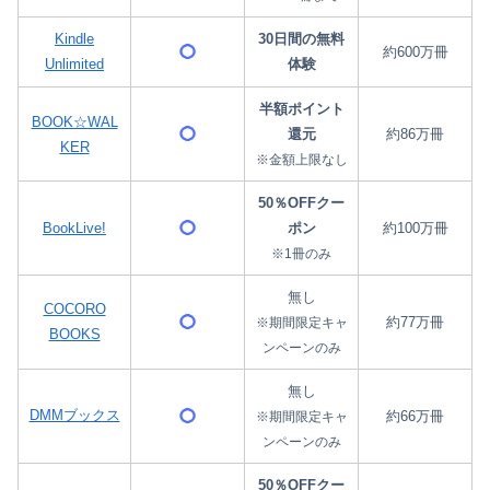
Kindle
30日間の無料
約600万冊
Unlimited
体験
半額ポイント
BOOK☆WAL
還元
約86万冊
KER
※金額上限なし
50％OFFクー
BookLive!
ポン
約100万冊
※1冊のみ
無し
COCORO
約77万冊
※期間限定キャ
BOOKS
ンペーンのみ
無し
DMMブックス
約66万冊
※期間限定キャ
ンペーンのみ
50％OFFクー