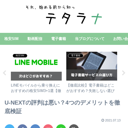
格安SIM
動画配信
電子書籍
当ブログについて
お問い
格安SIM
電子書籍
漫
LINEモバイルから乗り換えに
【徹底比較】電子書籍はどこ
【
すす
おすすめの格安SIM3+1選【徹
がおすすめ？失敗しない選び
な
底比較】
方！
な
U-NEXTの評判は悪い？4つのデメリットを徹
底検証
2021.07.13