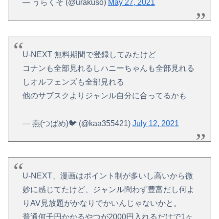
— うらくそ (@urakuso)
May 27, 2021
U-NEXT 無料期間で登録してみたけど
コナンも全部見れるしハニーちゃんも全部見れる
しオルフェンズも全部見れる
他のサブスクよりジャンル自分に合ってるかも
— 燕(つばめ)🐦 (@kaa355421)
July 12, 2021
U-NEXT、漫画はポイント制が多いし高いから微
妙に感じてたけど、ジャンル問わず豊富だし何よ
りAV見放題がかなりでかいんじゃないかと。
普通何千円かかるやつが2000円入れるだけで1ヶ