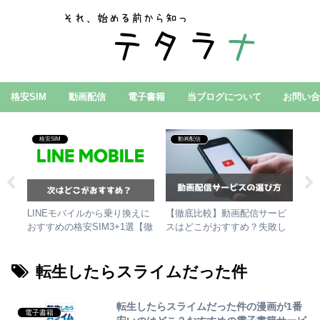
格安SIM
動画配信
電子書籍
当ブログについて
お問い
格安SIM
動画配信
ぶ
LINEモバイルから乗り換えに
【徹底比較】動画配信サービ
格
し
おすすめの格安SIM3+1選【徹
スはどこがおすすめ？失敗し
を
底比較】
ない選び方！
選
転生したらスライムだった件
転生したらスライムだった件の漫画が1番
電子書籍