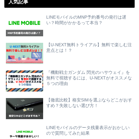
人気記事
LINEモバイルのMNP予約番号の発行は遅
い？時間がかかるって本当？
【U-NEXT無料トライアル】無料で楽しむ注
意点とは！？
『機動戦士ガンダム 閃光のハサウェイ』を
無料で視聴するには、U-NEXTがオススメな
５つの理由
【徹底比較】格安SIMを選ぶならどこがおす
すめ？失敗しない選び方！
LINEモバイルのデータ残量表示がおかしい
ので質問してみた結果