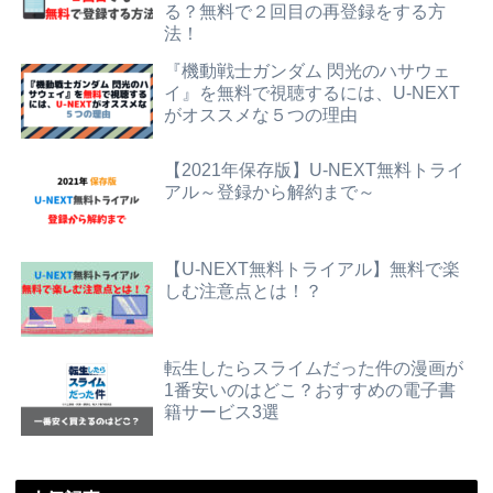
る？無料で２回目の再登録をする方
法！
『機動戦士ガンダム 閃光のハサウェ
イ』を無料で視聴するには、U-NEXT
がオススメな５つの理由
【2021年保存版】U-NEXT無料トライ
アル～登録から解約まで～
【U-NEXT無料トライアル】無料で楽
しむ注意点とは！？
転生したらスライムだった件の漫画が
1番安いのはどこ？おすすめの電子書
籍サービス3選